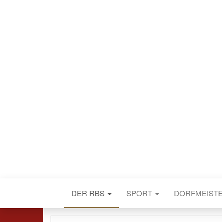
DER RBS
SPORT
DORFMEIST