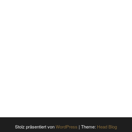
Stolz präsentiert von
WordPress
|
Theme:
Head Blog